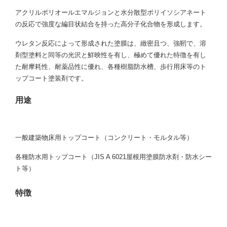
アクリルポリオールエマルジョンと水分散型ポリイソシアネート
の反応で強度な編目状結合を持った高分子化合物を形成します。
ウレタン反応によって形成された塗膜は、緻密且つ、強靭で、溶
剤型塗料と同等の光沢と鮮映性を有し、極めて優れた特徴を有し
た耐摩耗性、耐薬品性に優れ、各種樹脂防水槽、歩行用床等のト
ップコート塗装剤です。
用途
一般建築物床用トップコート（コンクリート・モルタル等）
各種防水用トップコート（JIS A 6021屋根用塗膜防水剤・防水シー
ト等）
特徴