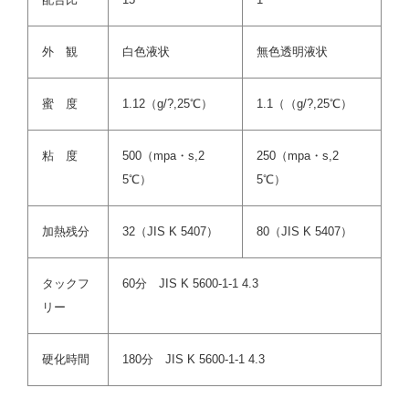
外 観
白色液状
無色透明液状
蜜 度
1.12（g/?,25℃）
1.1（（g/?,25℃）
粘 度
500（mpa・s,2
250（mpa・s,2
5℃）
5℃）
加熱残分
32（JIS K 5407）
80（JIS K 5407）
タックフ
60分 JIS K 5600-1-1 4.3
リー
硬化時間
180分 JIS K 5600-1-1 4.3