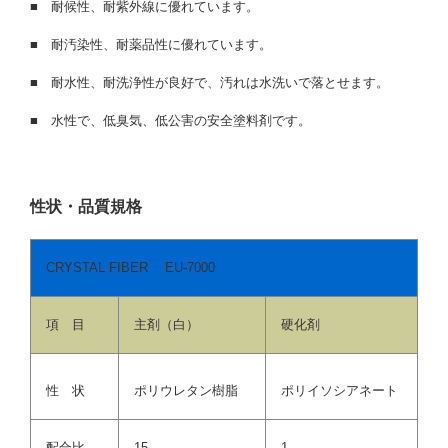
■
耐候性、耐紫外線に優れています。
■
耐汚染性、耐薬品性に優れています。
■
耐水性、耐洗浄性が良好で、汚れは水洗いで落とせます。
■
水性で、低臭気、低公害の安全塗料剤です。
性状・品質規格
CRYSTAL FIBER EU-7000
項 目
主剤（白）
硬化剤
性 状
ポリウレタン樹脂
ポリイソシアネート
配合比
15
1