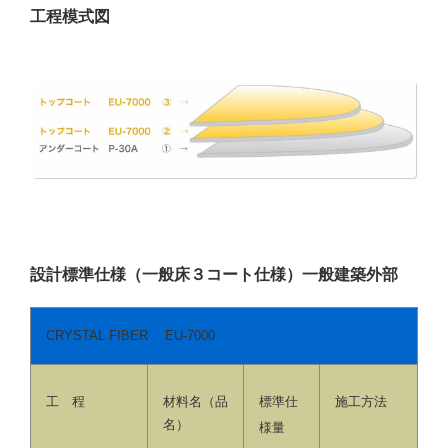
工程模式図
設計標準仕様（一般床３コート仕様）一般建築外部
CRYSTAL FIBER EU-7000
工 程
材料名（品
標準仕
施工方法
名）
様量