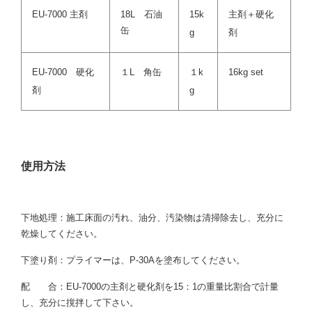
EU-7000 主剤
18L 石油
15k
主剤＋硬化
缶
g
剤
EU-7000 硬化
１L 角缶
１k
16kg set
剤
g
使用方法
下地処理：施工床面の汚れ、油分、汚染物は清掃除去し、充分に
乾燥してください。
下塗り剤：プライマーは、P-30Aを塗布してください。
配 合：EU-7000の主剤と硬化剤を15：1の重量比割合で計量
し、充分に撹拌して下さい。