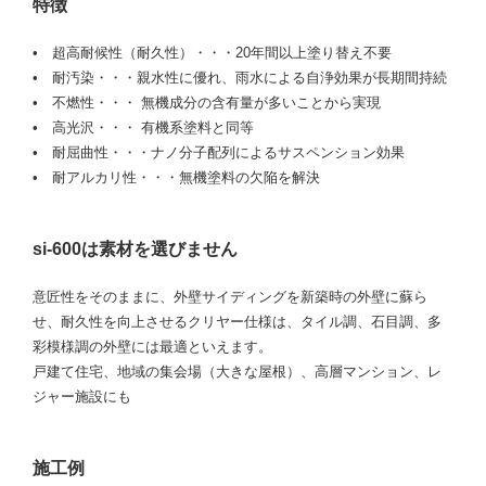
特徴
• 超高耐候性（耐久性）・・・20年間以上塗り替え不要
• 耐汚染・・・親水性に優れ、雨水による自浄効果が長期間持続
• 不燃性・・・ 無機成分の含有量が多いことから実現
• 高光沢・・・ 有機系塗料と同等
• 耐屈曲性・・・ナノ分子配列によるサスペンション効果
• 耐アルカリ性・・・無機塗料の欠陥を解決
si-600は素材を選びません
意匠性をそのままに、外壁サイディングを新築時の外壁に蘇ら
せ、耐久性を向上させるクリヤー仕様は、タイル調、石目調、多
彩模様調の外壁には最適といえます。
戸建て住宅、地域の集会場（大きな屋根）、高層マンション、レ
ジャー施設にも
施工例