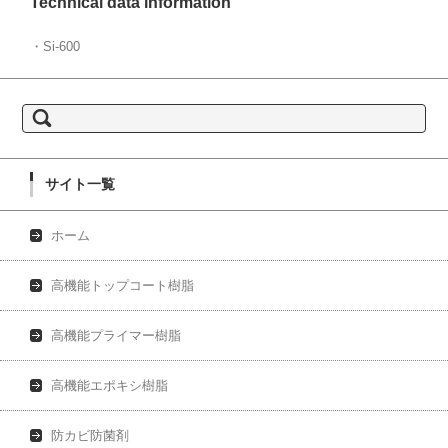
Technical data information
・Si-600
検索:
サイト一覧
ホーム
高機能トップコート樹脂
高機能プライマー樹脂
高機能エポキシ樹脂
防カビ防菌剤