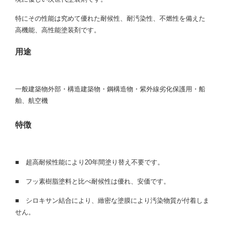
特にその性能は究めて優れた耐候性、耐汚染性、不燃性を備えた
高機能、高性能塗装剤です。
用途
一般建築物外部・構造建築物・鋼構造物・紫外線劣化保護用・船
舶、航空機
特徴
■
超高耐候性能により20年間塗り替え不要です。
■
フッ素樹脂塗料と比べ耐候性は優れ、安価です。
■
シロキサン結合により、緻密な塗膜により汚染物質が付着しま
せん。