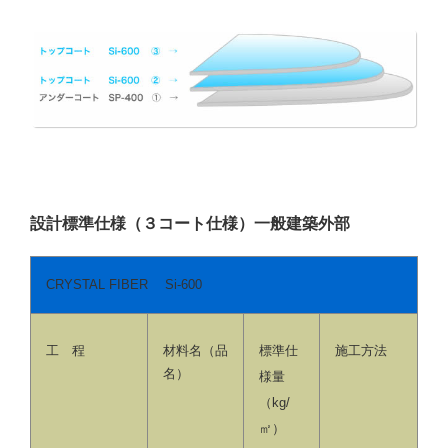
設計標準仕様（３コート仕様）一般建築外部
CRYSTAL FIBER Si-600
工 程
材料名（品
標準仕
施工方法
名）
様量
（kg/
㎡）