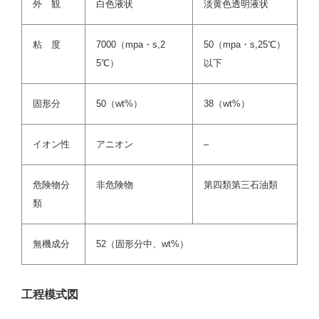
外 観
白色液状
淡黄色透明液状
粘 度
7000（mpa・s,2
50（mpa・s,25℃）
5℃）
以下
固形分
50（wt%）
38（wt%）
イオン性
アニオン
–
危険物分
非危険物
第四類第三石油類
類
無機成分
52（固形分中、wt%）
工程模式図