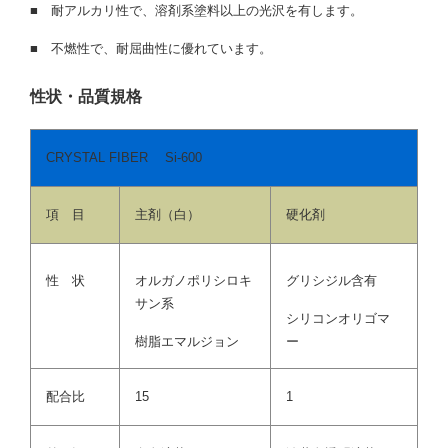
■
耐アルカリ性で、溶剤系塗料以上の光沢を有します。
■
不燃性で、耐屈曲性に優れています。
性状・品質規格
CRYSTAL FIBER Si-600
項 目
主剤（白）
硬化剤
性 状
オルガノポリシロキ
グリシジル含有
サン系
シリコンオリゴマ
樹脂エマルジョン
ー
配合比
15
1