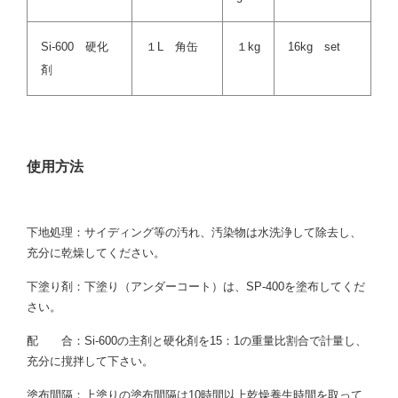
Si-600 硬化
１L 角缶
１kg
16kg set
剤
使用方法
下地処理：サイディング等の汚れ、汚染物は水洗浄して除去し、
充分に乾燥してください。
下塗り剤：下塗り（アンダーコート）は、SP-400を塗布してくだ
さい。
配 合：Si-600の主剤と硬化剤を15：1の重量比割合で計量し、
充分に撹拌して下さい。
塗布間隔：上塗りの塗布間隔は10時間以上乾燥養生時間を取って